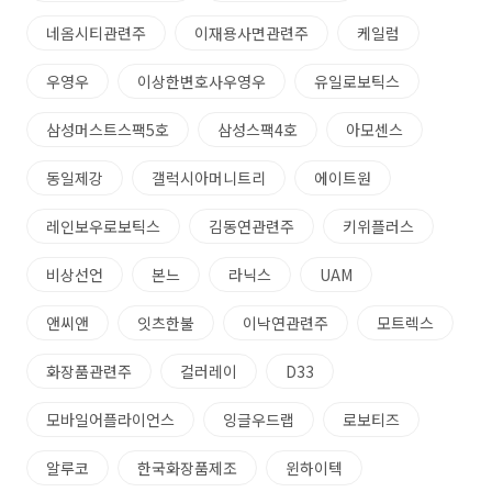
네옴시티관련주
이재용사면관련주
케일럼
우영우
이상한변호사우영우
유일로보틱스
삼성머스트스팩5호
삼성스팩4호
아모센스
동일제강
갤럭시아머니트리
에이트원
레인보우로보틱스
김동연관련주
키위플러스
비상선언
본느
라닉스
UAM
앤씨앤
잇츠한불
이낙연관련주
모트렉스
화장품관련주
컬러레이
D33
모바일어플라이언스
잉글우드랩
로보티즈
알루코
한국화장품제조
윈하이텍