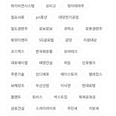
하이비젼시스템
오비고
정치테마주
필요서류
pn풍년
대양전기공업
철도관련주
로보로보
큐렉소
로봇관련주
동양이엔피
SG글로벌
금양
지원대상
코스맥스
한국화장품
유라테크
대호에이엘
태영건설
희림
인포뱅크
푸른기술
인디에프
에이스토리
텔레칩스
보해양조
부산산업
이낙연
현대로템
플랜트
토비스
넥스트칩
제세공과금
금호건설
스카이라이프
주민세
지방세