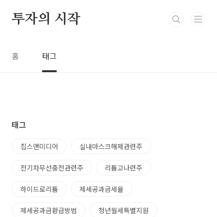
본문 바로가기
투자의 시작
홈
태그
태그
칩스앤미디어
실내마스크해제관련주
전기차무선충전관련주
리튬고나련주
하이드로리튬
제세공과금세율
제세공과금환급방법
청년월세특별지원